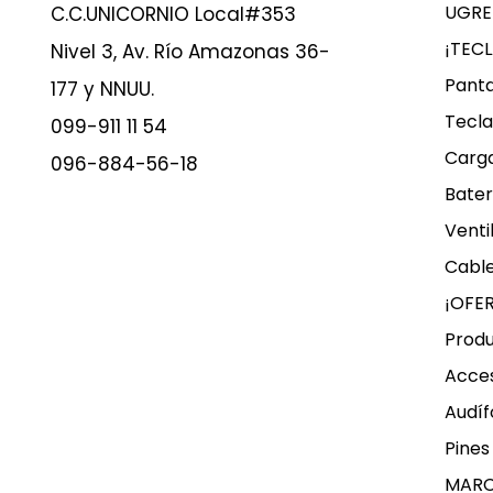
UGRE
C.C.UNICORNIO Local#353
¡TEC
Nivel 3, Av. Río Amazonas 36-
Panta
177 y NNUU.
Tecla
099-911 11 54
Carg
096-884-56-18
Bater
Venti
Cable
¡OFE
Produ
Acces
Audíf
Pines
MAR