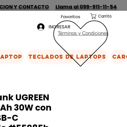
CION Y CONTACTO
Llama al 099-911-11-54
Carrito
Favoritos
INGRESAR
Términos y Condiciones
Laptop
Teclados de laptops
Car
ank UGREEN
Ah 30W con
SB-C