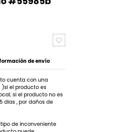
do #55985b
cio
formación de envío
cto cuenta con una
 )si el producto es
ocal; si el producto no es
5 dias , por daños de
 tipo de inconveniente
roducto puede