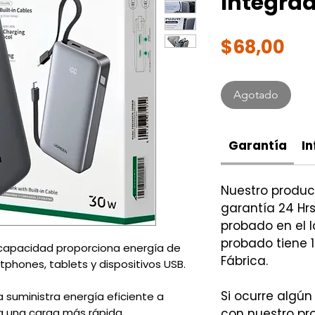
Integra
Pre
$68,00
Agotado
Garantía
In
Nuestro produ
garantía 24 Hrs
probado en el l
probado tiene 1
 capacidad proporciona energía de
Fábrica.
phones, tablets y dispositivos USB.
Si ocurre algún
 suministra energía eficiente a
a una carga más rápida.
con nuestro p