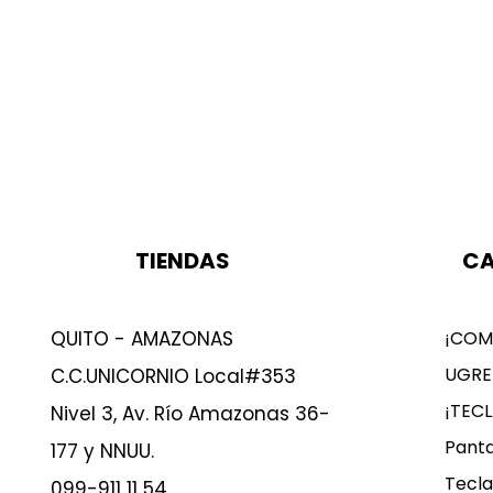
TIENDAS
CA
QUITO - AMAZONAS
¡COM
UGRE
C.C.UNICORNIO Local#353
¡TEC
Nivel 3, Av. Río Amazonas 36-
Panta
177 y NNUU.
Tecla
099-911 11 54