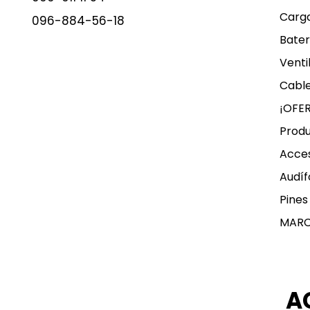
Carg
096-884-56-18
Bater
Venti
Cable
¡OFE
Produ
Acces
Audíf
Pines
MAR
A