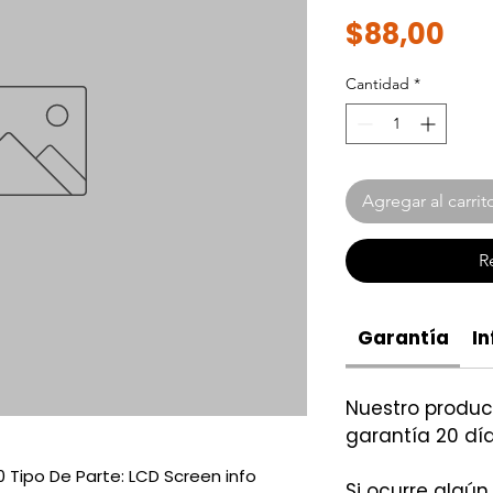
Pre
$88,00
Cantidad
*
Agregar al carrit
R
Garantía
In
Nuestro produ
garantía 20 día
 Tipo De Parte: LCD Screen info
Si ocurre algún