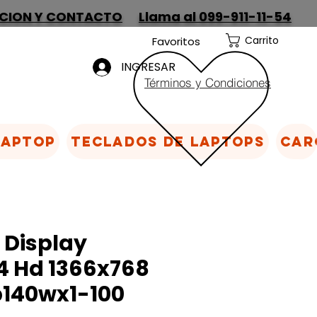
CION Y CONTACTO
Llama al 099-911-11-54
Carrito
Favoritos
INGRESAR
Términos y Condiciones
Laptop
Teclados de laptops
Car
 Display
4 Hd 1366x768
b140wx1-100