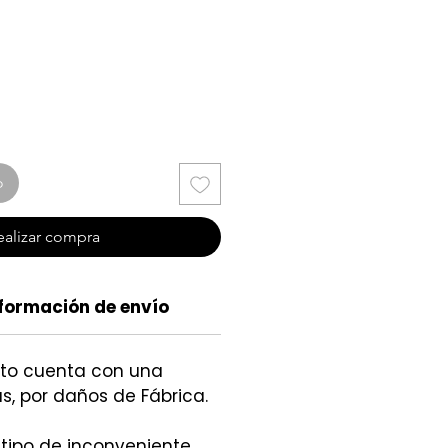
cio
o
ealizar compra
formación de envío
cto cuenta con una
s, por daños de Fábrica.
 tipo de inconveniente