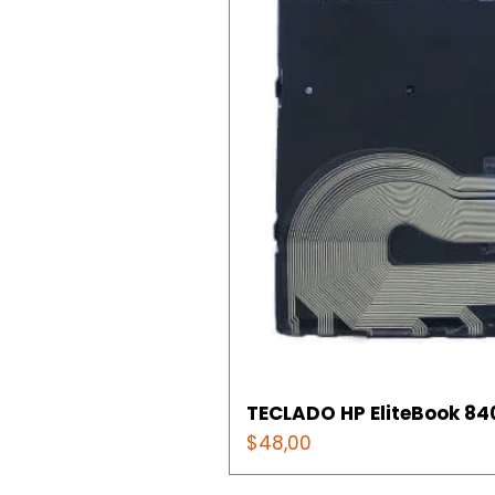
TECLADO HP EliteBook 840
Precio
$48,00