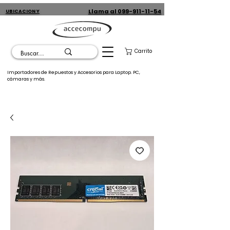
Llama al 099-911-11-54
UBICACION Y
CONTACTO
Carrito
Importadores de Repuestos y Accesorios para Laptop. PC,
cámaras y más.