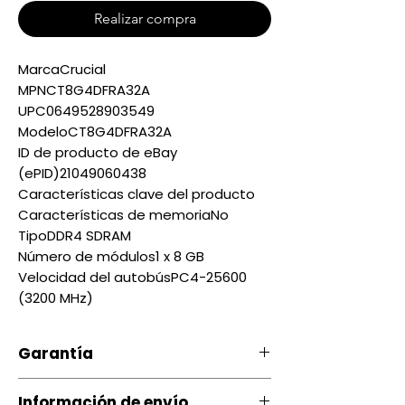
Realizar compra
MarcaCrucial
MPNCT8G4DFRA32A
UPC0649528903549
ModeloCT8G4DFRA32A
ID de producto de eBay
(ePID)21049060438
Características clave del producto
Características de memoriaNo
TipoDDR4 SDRAM
Número de módulos1 x 8 GB
Velocidad del autobúsPC4-25600
(3200 MHz)
Garantía
Nuestro producto cuenta con u
Información de envío