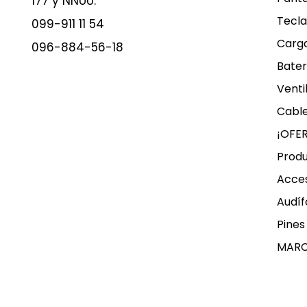
177 y NNUU.
Tecla
099-911 11 54
Carg
096-884-56-18
Bater
Venti
Cable
¡OFE
Produ
Acces
Audíf
Pines
MAR