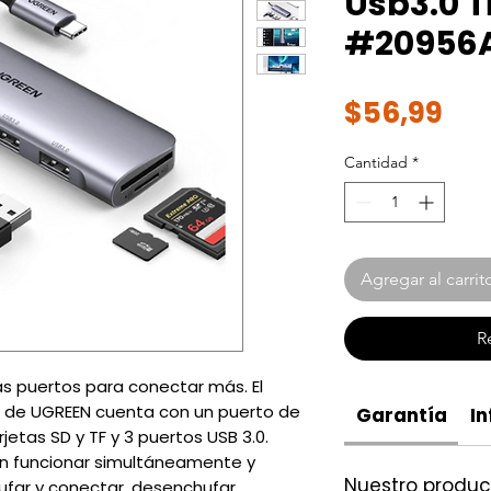
Usb3.0 T
#20956
Pre
$56,99
Cantidad
*
Agregar al carrit
R
s puertos para conectar más. El
1 de UGREEN cuenta con un puerto de
Garantía
In
rjetas SD y TF y 3 puertos USB 3.0.
n funcionar simultáneamente y
Nuestro produ
hufar y conectar. desenchufar