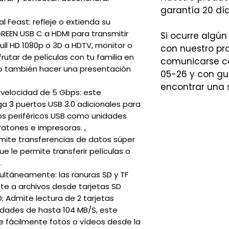
garantía 20 día
l Feast: refleje o extienda su
REEN USB C a HDMI para transmitir
Si ocurre algún
ll HD 1080p o 3D a HDTV, monitor o
con nuestro p
rutar de películas con tu familia en
comunicarse co
no también hacer una presentación
05-26 y con gu
encontrar una 
rvelocidad de 5 Gbps: este
 3 puertos USB 3.0 adicionales para
vos periféricos USB como unidades
 ratones e impresoras. ,
mite transferencias de datos súper
e le permite transferir películas o
.
ultáneamente: las ranuras SD y TF
te a archivos desde tarjetas SD
D; Admite lectura de 2 tarjetas
dades de hasta 104 MB/S, este
e fácilmente fotos o vídeos desde la