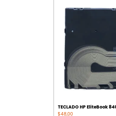
TECLADO HP EliteBook 840
Precio
$48,00