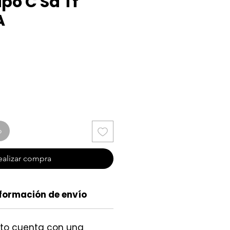
ipo C Sd Tf
A
cio
o
ealizar compra
formación de envío
cto cuenta con una