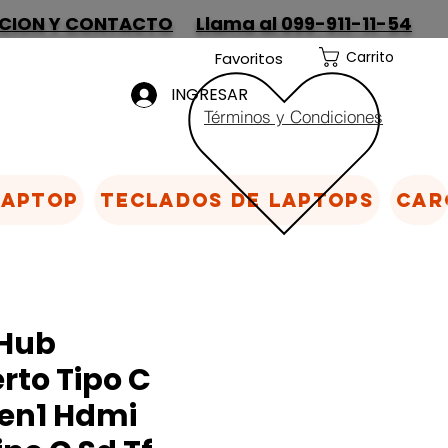
CION Y CONTACTO
Llama al 099-911-11-54
Carrito
Favoritos
INGRESAR
Términos y Condiciones
Laptop
Teclados de laptops
Car
Hub
rto Tipo C
6en1 Hdmi