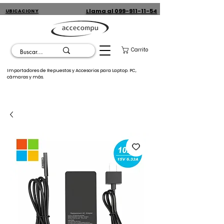
Llama al 099-911-11-54
UBICACION Y
CONTACTO
Carrito
Importadores de Repuestos y Accesorios para Laptop. PC,
cámaras y más.