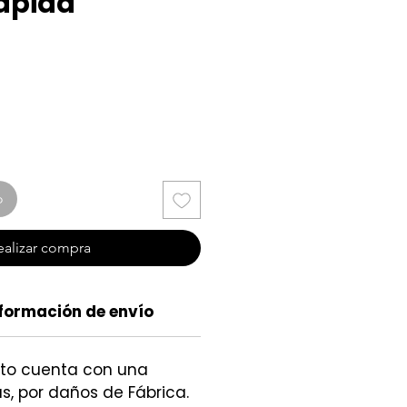
apida
cio
o
ealizar compra
formación de envío
cto cuenta con una
s, por daños de Fábrica.