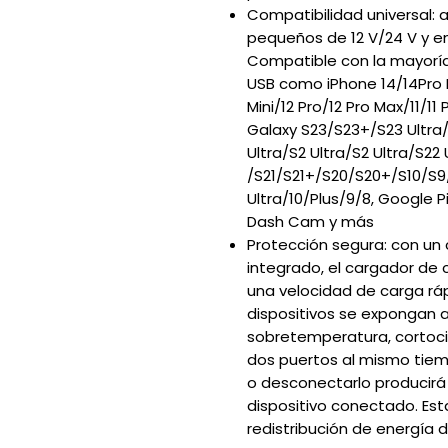
Compatibilidad universal: 
pequeños de 12 V/24 V y 
Compatible con la mayoría
USB como iPhone 14/14Pro Ma
Mini/12 Pro/12 Pro Max/11/11
Galaxy S23/S23+/S23 Ultra/
Ultra/S2 Ultra/S2 Ultra/S22 
/S21/S21+/S20/S20+/S10/S9
Ultra/10/Plus/9/8, Google P
Dash Cam y más
Protección segura: con un 
integrado, el cargador de 
una velocidad de carga ráp
dispositivos se expongan a
sobretemperatura, cortocir
dos puertos al mismo tiem
o desconectarlo producirá
dispositivo conectado. Est
redistribución de energía 