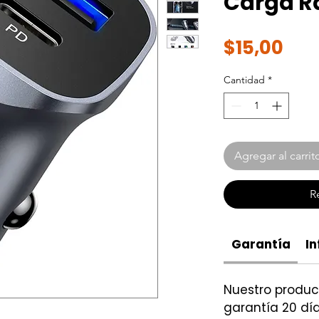
Carga R
Pre
$15,00
Cantidad
*
Agregar al carrit
R
Garantía
In
Nuestro produ
garantía 20 día