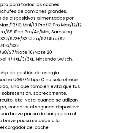
apto para todos los coches
enchufes de camiones grandes.
 de dispositivos alimentados por
x /13/13 Mini/13 Pro/13 Pro Max/12/12
 Pro/SE, iPad Pro/Air/Mini, Samsung
S22/S22+/S2 Ultra/S2 Ultra/S2
Ultra/S22
/S8/S7/Note 10/Note 20
ixel 4/4XL/3/3XL, Nintendo Switch,
chip de gestión de energía
coche UGREEN tipo C no solo ofrece
ida, sino que también evita que tus
 sobretensión, sobrecorriente,
cuito, etc. Nota: cuando se utilizan
po, conectar el segundo dispositivo
 una breve pausa de carga para el
a breve pausa se debe a la
del cargador del coche