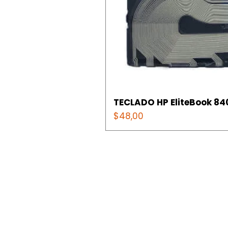
TECLADO HP EliteBook 840
Precio
$48,00