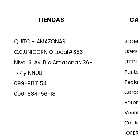
TIENDAS
CA
QUITO - AMAZONAS
¡COM
UGRE
C.C.UNICORNIO Local#353
¡TEC
Nivel 3, Av. Río Amazonas 36-
Panta
177 y NNUU.
Tecla
099-911 11 54
Carg
096-884-56-18
Bater
Venti
Cable
¡OFE