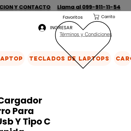
CION Y CONTACTO
Llama al 099-911-11-54
Carrito
Favoritos
INGRESAR
Términos y Condiciones
Laptop
Teclados de laptops
Car
Cargador
ro Para
Usb Y Tipo C