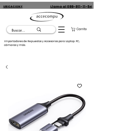
Llama al 099-911-11-54
UBICACION Y
CONTACTO
Carrito
Importadores de Repuestos y Accesorios para Laptop. PC,
cámaras y más.