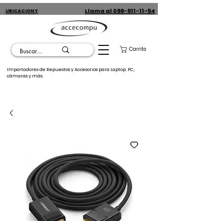
Llama al 099-911-11-54
UBICACION Y
CONTACTO
Carrito
Importadores de Repuestos y Accesorios para Laptop. PC,
cámaras y más.