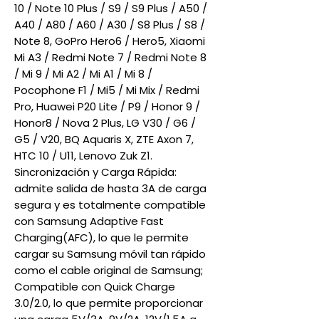
10 / Note 10 Plus / S9 / S9 Plus / A50 /
A40 / A80 / A60 / A30 / S8 Plus / S8 /
Note 8, GoPro Hero6 / Hero5, Xiaomi
Mi A3 / Redmi Note 7 / Redmi Note 8
/ Mi 9 / Mi A2 / Mi A1 / Mi 8 /
Pocophone F1 / Mi5 / Mi Mix / Redmi
Pro, Huawei P20 Lite / P9 / Honor 9 /
Honor8 / Nova 2 Plus, LG V30 / G6 /
G5 / V20, BQ Aquaris X, ZTE Axon 7,
HTC 10 / U11, Lenovo Zuk Z1.
Sincronización y Carga Rápida:
admite salida de hasta 3A de carga
segura y es totalmente compatible
con Samsung Adaptive Fast
Charging(AFC), lo que le permite
cargar su Samsung móvil tan rápido
como el cable original de Samsung;
Compatible con Quick Charge
3.0/2.0, lo que permite proporcionar