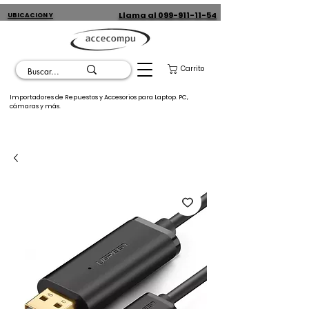
Llama al 099-911-11-54
UBICACION Y
CONTACTO
Carrito
Importadores de Repuestos y Accesorios para Laptop. PC,
cámaras y más.