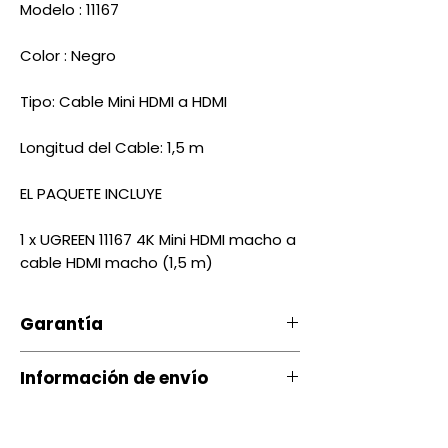
Modelo : 11167
Color : Negro
Tipo: Cable Mini HDMI a HDMI
Longitud del Cable: 1,5 m
EL PAQUETE INCLUYE
1 x UGREEN 11167 4K Mini HDMI macho a
cable HDMI macho (1,5 m)
Garantía
Nuestro producto cuenta con u
Información de envío
na garantía 20 días, por daños
de Fábrica.
Contamos con envíos a todo el
país a través de servientrega