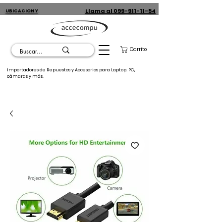
Llama al 099-911-11-54
UBICACION Y
CONTACTO
Carrito
Importadores de Repuestos y Accesorios para Laptop. PC,
cámaras y más.