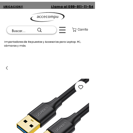
Llama al 099-911-11-54
UBICACION Y
CONTACTO
Carrito
Importadores de Repuestos y Accesorios para Laptop. PC,
cámaras y más.