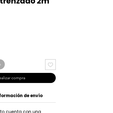
trenzado 2m
io
o
ealizar compra
formación de envío
cto cuenta con una