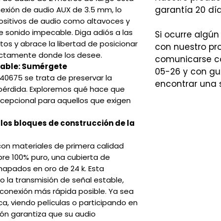
garantía 20 día
exión de audio AUX de 3.5 mm, lo
ositivos de audio como altavoces y
e sonido impecable. Diga adiós a las
Si ocurre algún
tos y abrace la libertad de posicionar
con nuestro p
xactamente donde los desee.
comunicarse co
rable: Sumérgete
05-26 y con gu
40675 se trata de preservar la
encontrar una 
 pérdida. Exploremos qué hace que
cepcional para aquellos que exigen
 los bloques de construcción de la
on materiales de primera calidad
bre 100% puro, una cubierta de
apados en oro de 24 k. Esta
 la transmisión de señal estable,
 conexión más rápida posible. Ya sea
a, viendo películas o participando en
ión garantiza que su audio