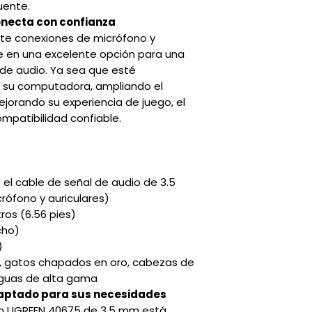
uente.
onecta con confianza
ite conexiones de micrófono y
rte en una excelente opción para una
de audio. Ya sea que esté
a su computadora, ampliando el
jorando su experiencia de juego, el
mpatibilidad confiable.
 el cable de señal de audio de 3.5
ófono y auriculares)
ros (6.56 pies)
ho)
)
, gatos chapados en oro, cabezas de
aguas de alta gama
daptado para sus necesidades
ión UGREEN 40675 de 3.5 mm está