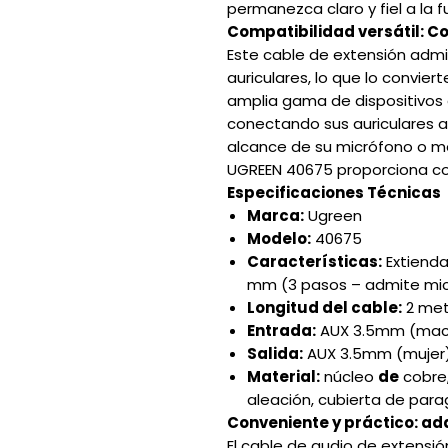
permanezca claro y fiel a la f
Compatibilidad versátil: C
Este cable de extensión adm
auriculares, lo que lo convie
amplia gama de dispositivos 
conectando sus auriculares 
alcance de su micrófono o me
UGREEN 40675 proporciona co
Especificaciones Técnicas
Marca:
Ugreen
Modelo:
40675
Características:
Extienda
mm (3 pasos – admite micr
Longitud del cable:
2 met
Entrada:
AUX 3.5mm (mac
Salida:
AUX 3.5mm (mujer
Material:
núcleo
de
cobre
aleación, cubierta de par
Conveniente y práctico: a
El cable de audio de extens