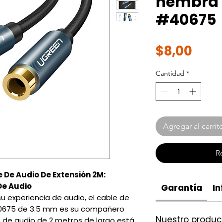
hembra 
#40675
Prec
$8,00
Cantidad
*
Agregar al carrit
R
De Audio De Extensión 2M:
De Audio
Garantía
In
u experiencia de audio, el cable de
40675 de 3.5 mm es su compañero
Nuestro produ
n de audio de 2 metros de largo está