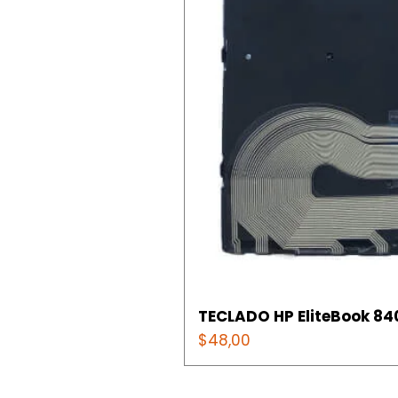
TECLADO HP EliteBook 840
Precio
$48,00