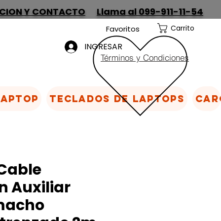
CION Y CONTACTO
Llama al 099-911-11-54
Carrito
Favoritos
INGRESAR
Términos y Condiciones
Laptop
Teclados de laptops
Car
Cable
n Auxiliar
macho