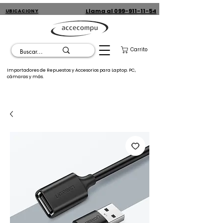
Llama al 099-911-11-54
UBICACION Y
CONTACTO
Carrito
Importadores de Repuestos y Accesorios para Laptop. PC,
cámaras y más.