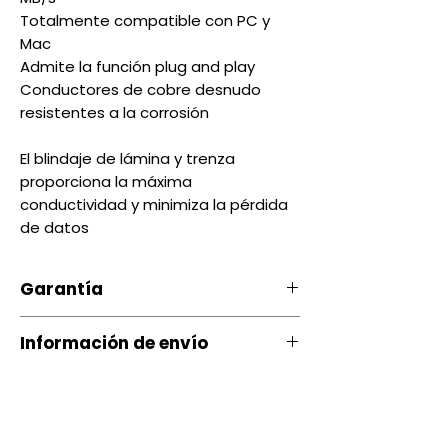
Totalmente compatible con PC y
Mac
Admite la función plug and play
Conductores de cobre desnudo
resistentes a la corrosión
El blindaje de lámina y trenza
proporciona la máxima
conductividad y minimiza la pérdida
de datos
Garantía
Nuestro producto cuenta con u
Información de envío
na garantía 20 días, por daños
de Fábrica.
Contamos con envíos a todo el
país a través de servientrega
Si ocurre algún tipo de