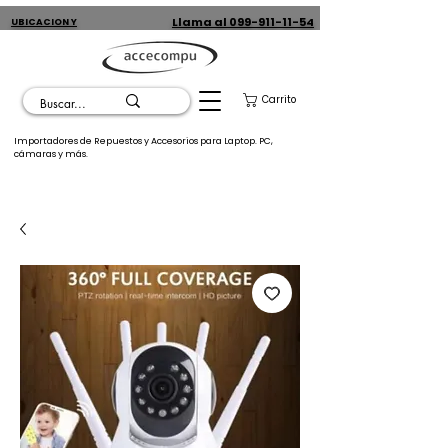
Llama al 099-911-11-54
UBICACION Y
CONTACTO
Carrito
Importadores de Repuestos y Accesorios para Laptop. PC,
cámaras y más.