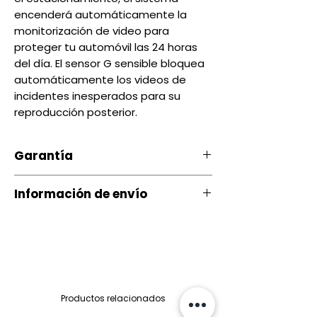
encenderá automáticamente la
monitorización de video para
proteger tu automóvil las 24 horas
del día. El sensor G sensible bloquea
automáticamente los videos de
incidentes inesperados para su
reproducción posterior.
Garantía
Nuestro producto cuenta con u
Información de envío
na garantía 20 días, por daños
de Fábrica.
Contamos con envíos a todo el
país a través de servientrega
Si ocurre algún tipo de
inconveniente con nuestro
Quito entrega Servientrega
producto puede comunicarse
siguiente día $ 3.00
Productos relacionados
con nosotros al 097-901-05-26
Quito mismo dia (depende del