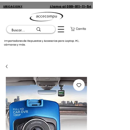
Llama al 099-911-11-54
UBICACION Y
CONTACTO
Carrito
Importadores de Repuestos y Accesorios para Laptop. PC,
cámaras y más.