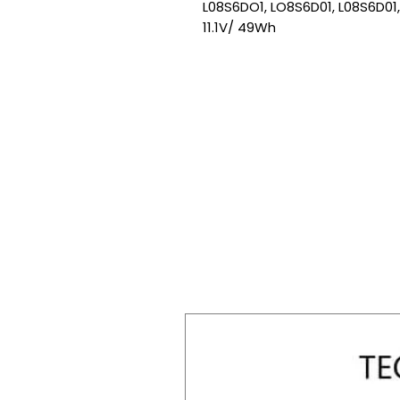
L08S6DO1, LO8S6D01, L08S6D01
11.1V/ 49Wh