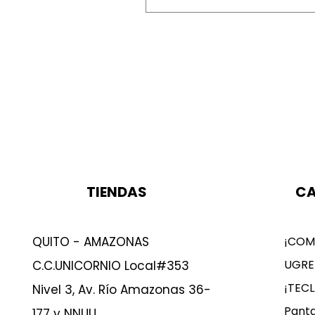
TIENDAS
CA
QUITO - AMAZONAS
¡COM
UGRE
C.C.UNICORNIO Local#353
¡TEC
Nivel 3, Av. Río Amazonas 36-
Panta
177 y NNUU.