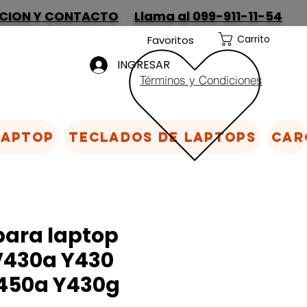
CION Y CONTACTO
Llama al 099-911-11-54
Carrito
Favoritos
INGRESAR
Términos y Condiciones
Laptop
Teclados de laptops
Car
para laptop
V430a Y430
450a Y430g