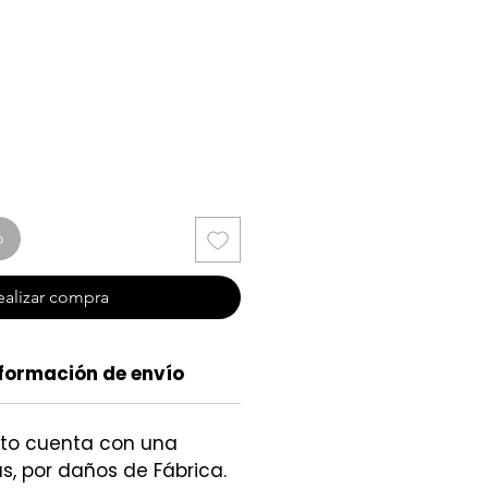
cio
o
ealizar compra
formación de envío
cto cuenta con una
s, por daños de Fábrica.