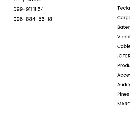
Tecla
099-911 11 54
Carg
096-884-56-18
Bater
Venti
Cable
¡OFE
Produ
Acces
Audíf
Pines
MAR