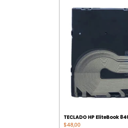
TECLADO HP EliteBook 840
Precio
$48,00