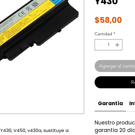
Y430
Pre
$58,00
Cantidad
*
Agregar al carrit
R
Garantía
In
Nuestro produ
garantía 20 día
Y430, V450, v430a, sustituye a: