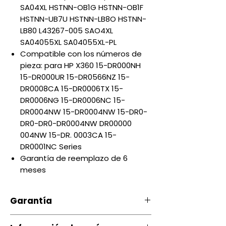
SA04XL HSTNN-OB1G HSTNN-OB1F
HSTNN-UB7U HSTNN-LB8O HSTNN-
LB80 L43267-005 SAO4XL
SA04055XL SA04055XL-PL
Compatible con los números de
pieza: para HP X360 15-DR000NH
15-DR000UR 15-DR0566NZ 15-
DR0008CA 15-DR0006TX 15-
DR0006NG 15-DR0006NC 15-
DR0004NW 15-DR0004NW 15-DR0-
DR0-DR0-DR0004NW DR00000
004NW 15-DR. 0003CA 15-
DR0001NC Series
Garantía de reemplazo de 6
meses
Garantía
Nuestro producto cuenta con u