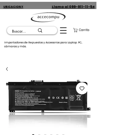
Llama al 099-911-11-54
UBICACION Y
CONTACTO
Carrito
Importadores de Repuestos y Accesorios para Laptop. PC,
cámaras y más.