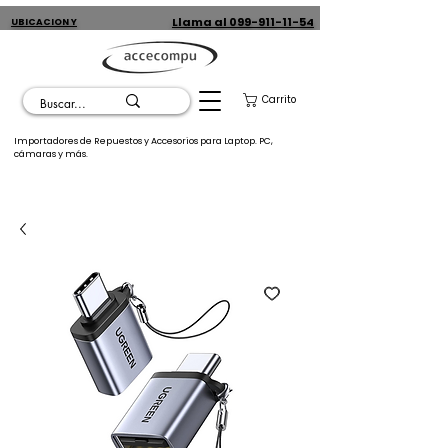
Llama al 099-911-11-54
UBICACION Y
CONTACTO
Carrito
Importadores de Repuestos y Accesorios para Laptop. PC,
cámaras y más.