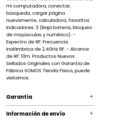
mi computadora, conectar,
búsqueda, cargar página
nuevamente, calculadora, favoritos
Indicadores: 3 (Baja batería, bloqueo
de mayúsculas y numérico). -
Espectro de RF: Frecuencia
inalámbrica de 2.4GHz RF. - Alcance
de RF: 10m. Productos Nuevos
Sellados Originales con Garantía de
Fábrica SOMOS Tienda Física, puede
visitarnos.
Garantía
Nuestro producto cuenta con
Información de envío
una garantía 24 Hrs )si el
producto es probado en el
Contamos con envíos a todo el
local; si el producto no es
país a través de servientrega