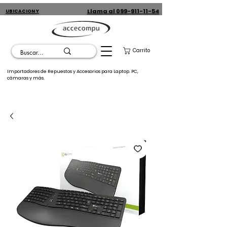
Llama al 099-911-11-54
UBICACION Y
CONTACTO
Carrito
Importadores de Repuestos y Accesorios para Laptop. PC,
cámaras y más.