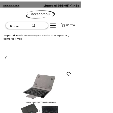
Llama al 099-911-11-54
UBICACION Y
CONTACTO
Carrito
Importadores de Repuestos y Accesorios para Laptop. PC,
cámaras y más.