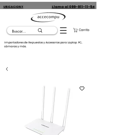
Llama al 099-911-11-54
UBICACION Y
CONTACTO
Carrito
Importadores de Repuestos y Accesorios para Laptop. PC,
cámaras y más.