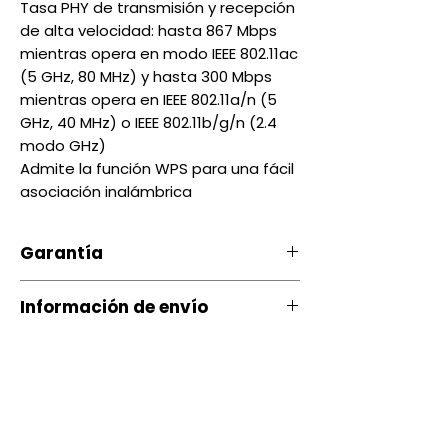
Tasa PHY de transmisión y recepción
de alta velocidad: hasta 867 Mbps
mientras opera en modo IEEE 802.11ac
(5 GHz, 80 MHz) y hasta 300 Mbps
mientras opera en IEEE 802.11a/n (5
GHz, 40 MHz) o IEEE 802.11b/g/n (2.4
modo GHz)
Admite la función WPS para una fácil
asociación inalámbrica
Garantía
Nuestro producto cuenta con u
Información de envío
na garantía 20 días, por daños
de Fábrica.
Contamos con envíos a todo el
país a través de servientrega
Si ocurre algún tipo de
inconveniente con nuestro
Quito entrega Servientrega
producto puede comunicarse
siguiente día $ 3.00