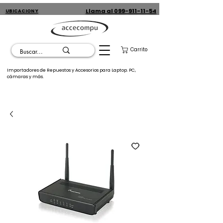
Llama al 099-911-11-54
UBICACION Y
CONTACTO
Carrito
Importadores de Repuestos y Accesorios para Laptop. PC,
cámaras y más.