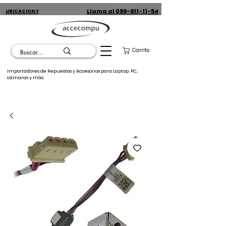
Llama al 099-911-11-54
UBICACION Y
CONTACTO
Carrito
Importadores de Repuestos y Accesorios para Laptop. PC,
cámaras y más.