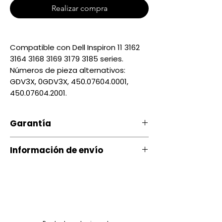
Realizar compra
Compatible con Dell Inspiron 11 3162
3164 3168 3169 3179 3185 series.
Números de pieza alternativos:
GDV3X, 0GDV3X, 450.07604.0001,
450.07604.2001.
Garantía
Nuestro producto cuenta con u
Información de envío
na garantía 20 días, por daños
de Fábrica.
Contamos con envíos a todo el
país a través de servientrega
Si ocurre algún tipo de
inconveniente con nuestro
Quito entrega Servientrega
producto puede comunicarse
siguiente día $ 3.00