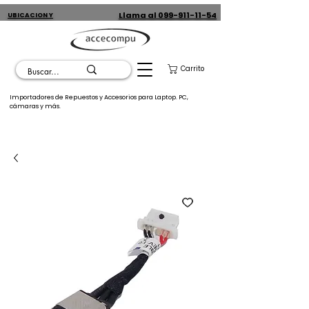
Llama al 099-911-11-54
UBICACION Y
CONTACTO
Carrito
Importadores de Repuestos y Accesorios para Laptop. PC,
cámaras y más.