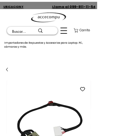
Llama al 099-911-11-54
UBICACION Y
CONTACTO
Carrito
Importadores de Repuestos y Accesorios para Laptop. PC,
cámaras y más.