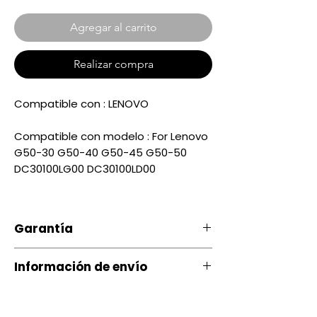
Agregar al carrito
Realizar compra
Compatible con : LENOVO
Compatible con modelo : For Lenovo
G50-30 G50-40 G50-45 G50-50
DC30100LG00 DC30100LD00
Garantía
Nuestro producto cuenta con u
Información de envío
na garantía 20 días, por daños
de Fábrica.
Contamos con envíos a todo el
país a través de servientrega