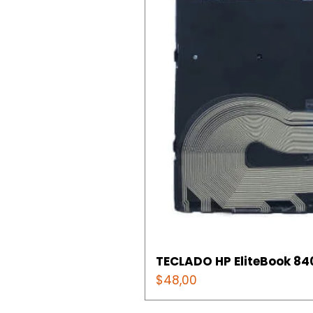
TECLADO HP EliteBook 840
Precio
$48,00