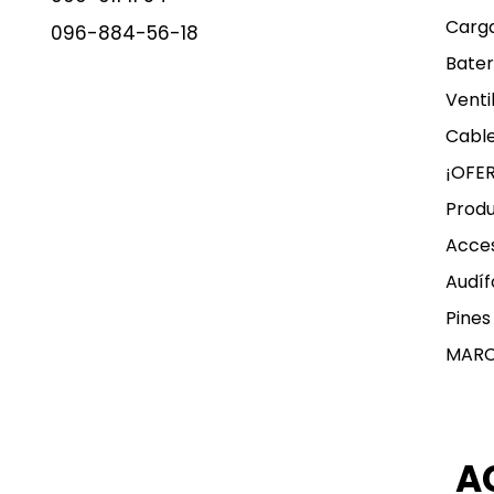
Carg
096-884-56-18
Bater
Venti
Cable
¡OFE
Produ
Acces
Audíf
Pines
MAR
A