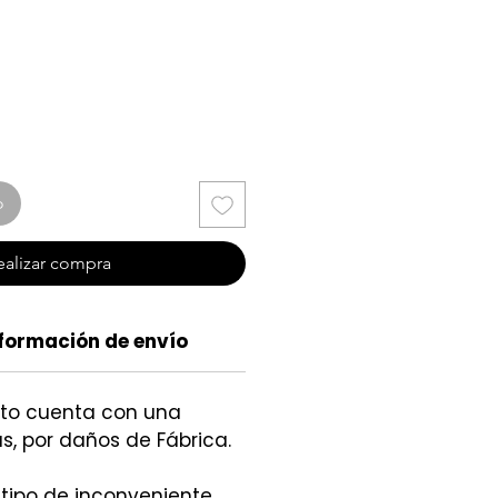
cio
o
ealizar compra
formación de envío
cto cuenta con una
s, por daños de Fábrica.
 tipo de inconveniente