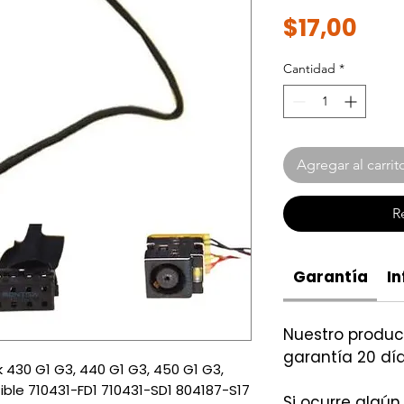
Pre
$17,00
Cantidad
*
Agregar al carrit
R
Garantía
In
Nuestro produ
garantía 20 día
430 G1 G3, 440 G1 G3, 450 G1 G3,
ble 710431-FD1 710431-SD1 804187-S17
Si ocurre algún