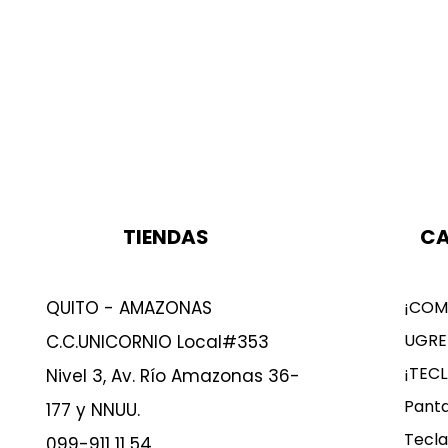
TIENDAS
CA
QUITO - AMAZONAS
¡COM
UGRE
C.C.UNICORNIO Local#353
¡TEC
Nivel 3, Av. Río Amazonas 36-
Panta
177 y NNUU.
Tecla
099-911 11 54