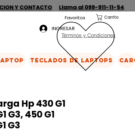
CION Y CONTACTO
Llama al 099-911-11-54
Carrito
Favoritos
INGRESAR
Términos y Condiciones
Laptop
Teclados de laptops
Car
arga Hp 430 G1
G1 G3, 450 G1
G1 G3