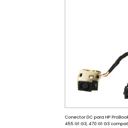
Conector DC para HP ProBook 
455 G1 G3, 470 G1 G3 compati