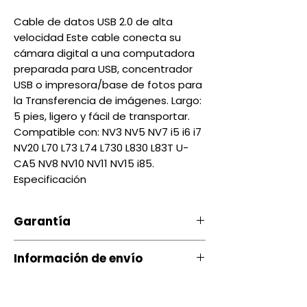
Cable de datos USB 2.0 de alta
velocidad Este cable conecta su
cámara digital a una computadora
preparada para USB, concentrador
USB o impresora/base de fotos para
la Transferencia de imágenes. Largo:
5 pies, ligero y fácil de transportar.
Compatible con: NV3 NV5 NV7 i5 i6 i7
NV20 L70 L73 L74 L730 L830 L83T U-
CA5 NV8 NV10 NV11 NV15 i85.
Especificación
Garantía
Nuestro producto cuenta con u
Información de envío
na garantía 20 días, por daños
de Fábrica.
Contamos con envíos a todo el
país a través de servientrega