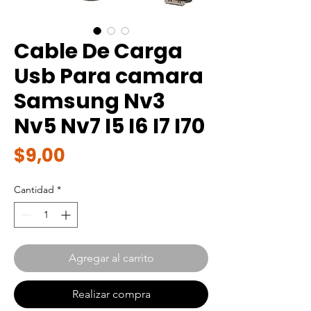
Cable De Carga
Usb Para camara
Samsung Nv3
Nv5 Nv7 I5 I6 I7 I70
Precio
$9,00
Cantidad
*
Agregar al carrito
Realizar compra