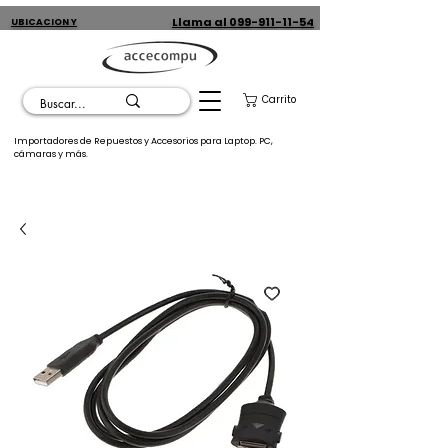
Llama al 099-911-11-54
UBICACION Y
CONTACTO
Carrito
Importadores de Repuestos y Accesorios para Laptop. PC,
cámaras y más.