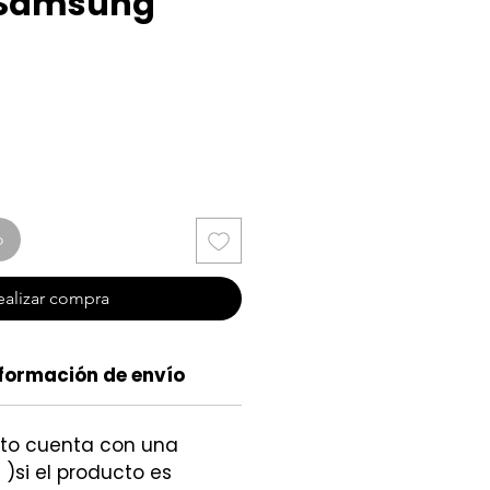
 Samsung
cio
o
ealizar compra
formación de envío
cto cuenta con una
 )si el producto es