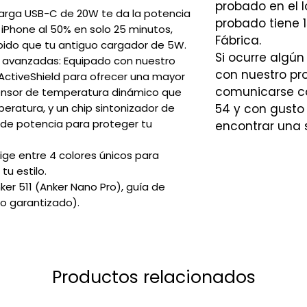
probado en el l
carga USB-C de 20W te da la potencia
probado tiene 1
 iPhone al 50% en solo 25 minutos,
Fábrica.
pido que tu antiguo cargador de 5W.
Si ocurre algún
d avanzadas: Equipado con nuestro
con nuestro p
ctiveShield️ para ofrecer una mayor
comunicarse co
ensor de temperatura dinámico que
eratura, y un chip sintonizador de
54 y con gusto
a de potencia para proteger tu
encontrar una 
Elige entre 4 colores únicos para
tu estilo.
er 511 (Anker Nano Pro), guía de
o garantizado).
Productos relacionados