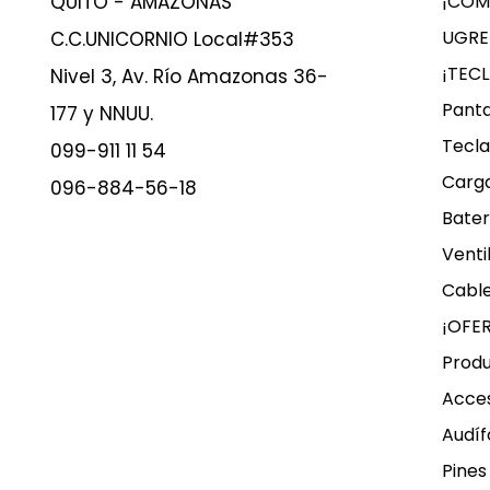
QUITO - AMAZONAS
¡COM
UGRE
C.C.UNICORNIO Local#353
¡TEC
Nivel 3, Av. Río Amazonas 36-
Panta
177 y NNUU.
Tecla
099-911 11 54
Carg
096-884-56-18
Bater
Venti
Cable
¡OFE
Produ
Acces
Audíf
Pines