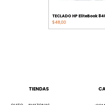
TECLADO HP EliteBook 840
Precio
$48,00
TIENDAS
CA