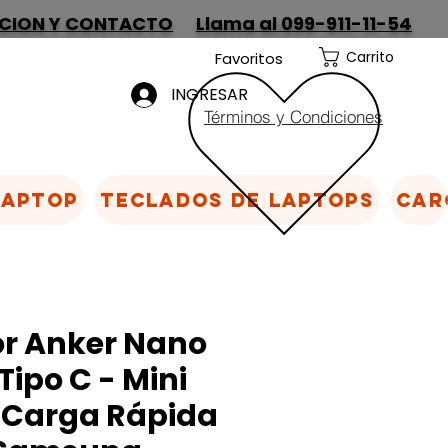
CION Y CONTACTO
Llama al 099-911-11-54
Carrito
Favoritos
INGRESAR
Términos y Condiciones
Laptop
Teclados de laptops
Car
r Anker Nano
Tipo C - Mini
 Carga Rápida