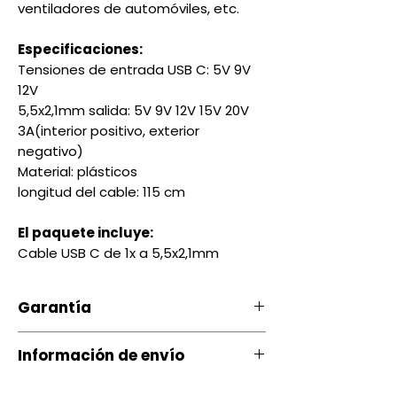
ventiladores de automóviles, etc.
Especificaciones:
Tensiones de entrada USB C: 5V 9V
12V
5,5x2,1mm salida: 5V 9V 12V 15V 20V
3A(interior positivo, exterior
negativo)
Material: plásticos
longitud del cable: 115 cm
El paquete incluye:
Cable USB C de 1x a 5,5x2,1mm
Garantía
Nuestro producto cuenta con u
Información de envío
na garantía 20 días, por daños
de Fábrica.
Contamos con envíos a todo el