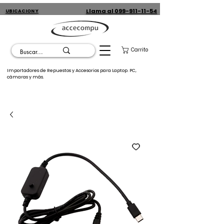
Llama al 099-911-11-54
UBICACION Y
CONTACTO
Carrito
Importadores de Repuestos y Accesorios para Laptop. PC,
cámaras y más.