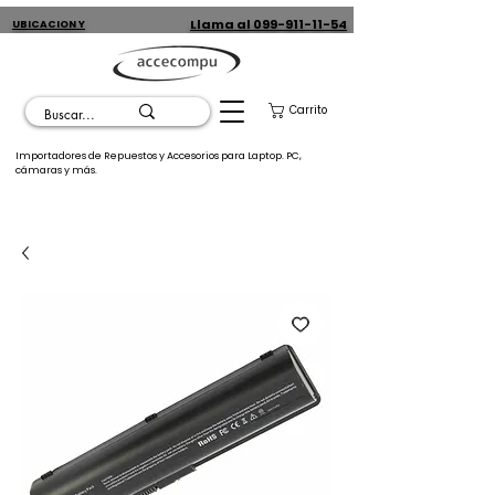
Llama al 099-911-11-54
UBICACION Y
CONTACTO
Carrito
Importadores de Repuestos y Accesorios para Laptop. PC,
cámaras y más.