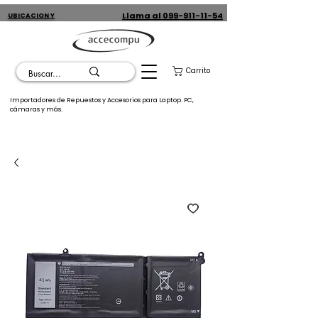
Llama al 099-911-11-54
UBICACION Y
CONTACTO
Carrito
Importadores de Repuestos y Accesorios para Laptop. PC,
cámaras y más.