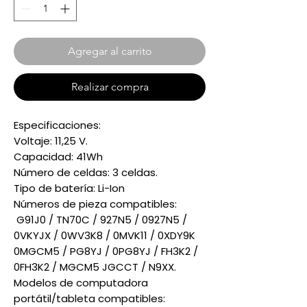
Agregar al carrito
Realizar compra
Especificaciones:
Voltaje: 11,25 V.
Capacidad: 41Wh
Número de celdas: 3 celdas.
Tipo de batería: Li-Ion
Números de pieza compatibles:
G91J0 / TN70C / 927N5 / 0927N5 /
0VKYJX / 0WV3K8 / 0MVK11 / 0XDY9K
0MGCM5 / PG8YJ / 0PG8YJ / FH3K2 /
0FH3K2 / MGCM5 JGCCT / N9XX.
Modelos de computadora
portátil/tableta compatibles: