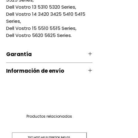
Dell Vostro 13 5310 5320 Series,
Dell Vostro 14 3420 3425 5410 5415
Series,
Dell Vostro 15 5510 5515 Series,
Dell Vostro 5620 5625 Series.
Garantía
Nuestro producto cuenta con u
Información de envío
na garantía 20 días, por daños
de Fábrica.
Contamos con envíos a todo el
país a través de servientrega
Si ocurre algún tipo de
inconveniente con nuestro
Quito entrega Servientrega
producto puede comunicarse
siguiente día $ 3.00
Productos relacionados
con nosotros al 097-901-05-26
Quito mismo dia (depende del
y con gusto le ayudaremos
sector) $4.00 a $7.00
para encontrar una solución.
Provincia entrega Servientrega