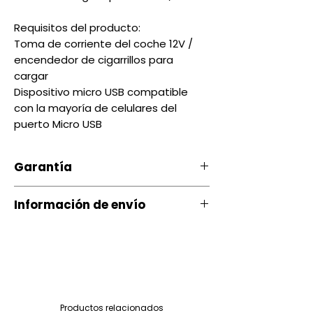
Requisitos del producto:
Toma de corriente del coche 12V /
encendedor de cigarrillos para
cargar
Dispositivo micro USB compatible
con la mayoría de celulares del
puerto Micro USB
Garantía
Información de envío
Nuestro producto cuenta con u
na garantía 20 días, por daños
de Fábrica.
Contamos con envíos a todo el
país a través de servientrega
Si ocurre algún tipo de
inconveniente con nuestro
Quito entrega Servientrega
Productos relacionados