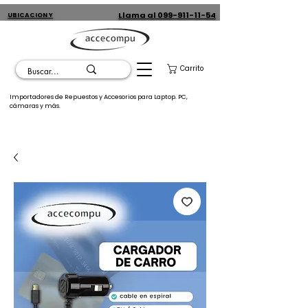
Llama al 099-911-11-54
UBICACION Y
CONTACTO
Carrito
Importadores de Repuestos y Accesorios para Laptop. PC,
cámaras y más.