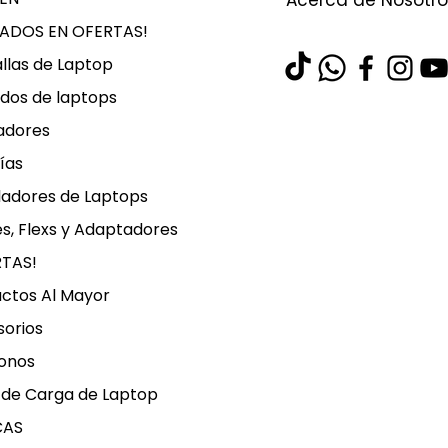
Acerca de Nosotro
LADOS EN OFERTAS!
llas de Laptop
dos de laptops
adores
ías
ladores de Laptops
s, Flexs y Adaptadores
RTAS!
ctos Al Mayor
orios
onos
 de Carga de Laptop
CAS