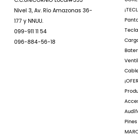
C.C.UNICORNIO Local#353
¡TEC
Nivel 3, Av. Río Amazonas 36-
Panta
177 y NNUU.
Tecla
099-911 11 54
Carg
096-884-56-18
Bater
Venti
Cable
¡OFE
Produ
Acces
Audíf
Pines
MAR