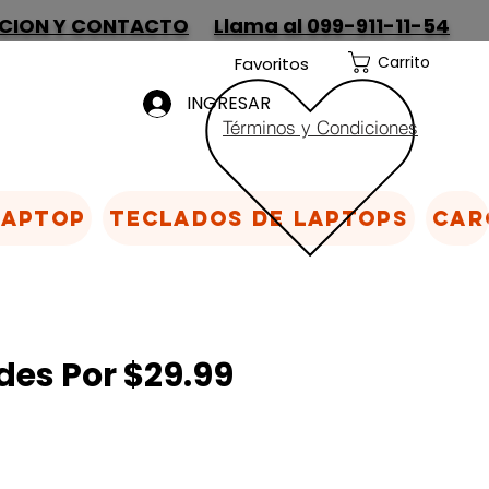
CION Y CONTACTO
Llama al 099-911-11-54
Carrito
Favoritos
INGRESAR
Términos y Condiciones
Laptop
Teclados de laptops
Car
des Por $29.99
cio