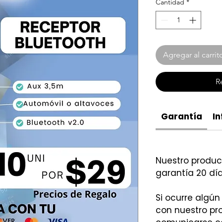
Cantidad
*
Agregar al carrit
R
Garantía
In
Nuestro produ
garantía 20 día
Si ocurre algún
con nuestro p