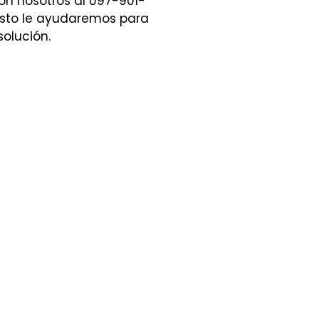
n nosotros al 097-901-
sto le ayudaremos para
solución.