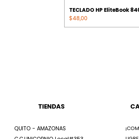
TECLADO HP EliteBook 840
Precio
$48,00
TIENDAS
CA
QUITO - AMAZONAS
¡COM
UGRE