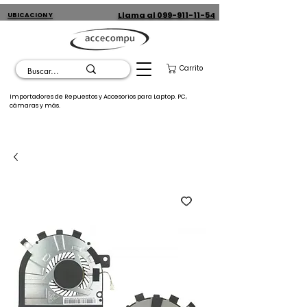
Llama al 099-911-11-54
UBICACION Y
CONTACTO
Carrito
Importadores de Repuestos y Accesorios para Laptop. PC,
cámaras y más.