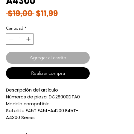
A4300
Precio
Precio
 $19,00 
$11,99
de
Cantidad
*
oferta
Agregar al carrito
Realizar compra
Descripción del artículo
Números de pieza: DC28000DTA0
Modelo compatible:
Satellite E45T E45t-A4200 E45T-
A4300 Series