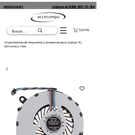
Llama al 099-911-11-54
UBICACION Y
CONTACTO
Carrito
Importadores de Repuestos y Accesorios para Laptop. PC,
cámaras y más.