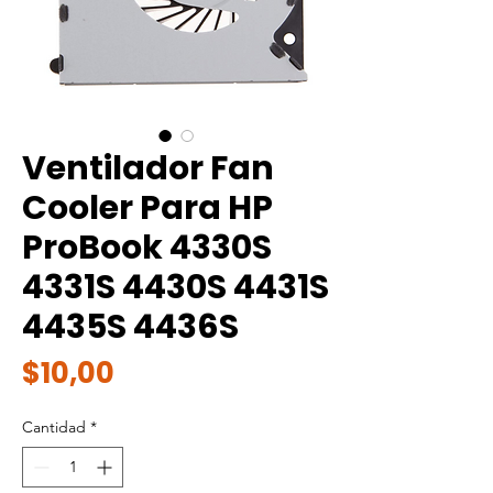
Ventilador Fan
Cooler Para HP
ProBook 4330S
4331S 4430S 4431S
4435S 4436S
Precio
$10,00
Cantidad
*