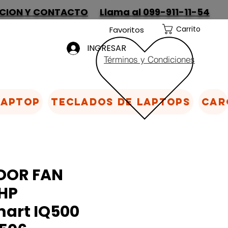
CION Y CONTACTO
Llama al 099-911-11-54
Carrito
Favoritos
INGRESAR
Términos y Condiciones
Laptop
Teclados de laptops
Car
DOR FAN
HP
art IQ500