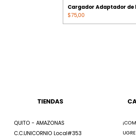
Cargador Adaptador de l
Precio
$75,00
TIENDAS
CA
QUITO - AMAZONAS
¡COM
UGRE
C.C.UNICORNIO Local#353