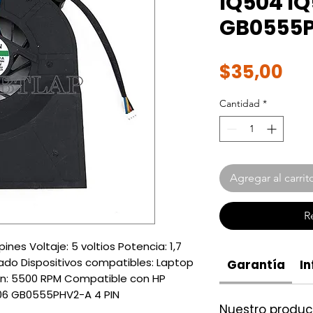
IQ504 I
GB0555P
Pre
$35,00
Cantidad
*
Agregar al carrit
R
nes Voltaje: 5 voltios Potencia: 1,7
rzado Dispositivos compatibles: Laptop
Garantía
In
n: 5500 RPM Compatible con HP
06 GB0555PHV2-A 4 PIN
Nuestro produ