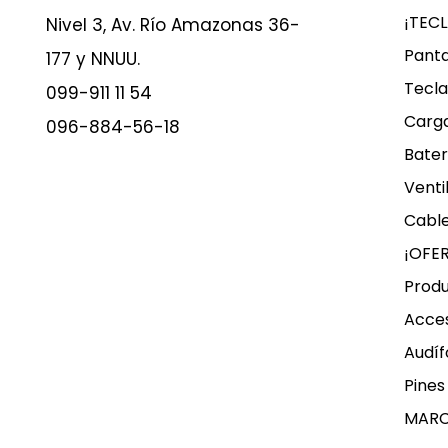
¡TEC
Nivel 3, Av. Río Amazonas 36-
Panta
177 y NNUU.
Tecla
099-911 11 54
Carg
096-884-56-18
Bater
Venti
Cable
¡OFE
Produ
Acces
Audíf
Pines
MAR