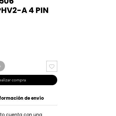
Q506
HV2-A 4 PIN
cio
o
ealizar compra
formación de envío
cto cuenta con una