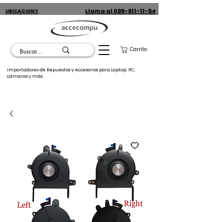
Llama al 099-911-11-54
UBICACION Y
CONTACTO
Carrito
Importadores de Repuestos y Accesorios para Laptop. PC,
cámaras y más.