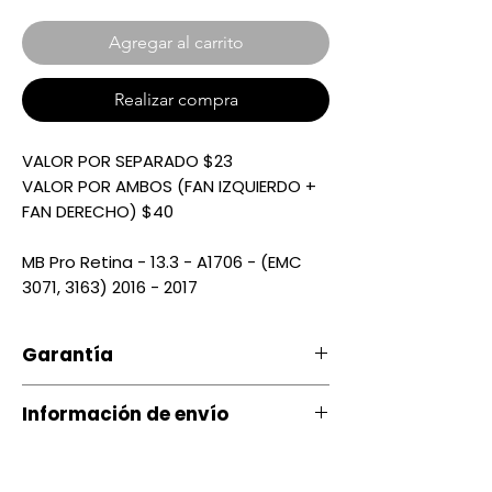
Agregar al carrito
Realizar compra
VALOR POR SEPARADO $23
VALOR POR AMBOS (FAN IZQUIERDO +
FAN DERECHO) $40
MB Pro Retina - 13.3 - A1706 - (EMC
3071, 3163) 2016 - 2017
Garantía
Nuestro producto cuenta con u
Información de envío
na garantía 20 días, por daños
de Fábrica.
Contamos con envíos a todo el
país a través de servientrega