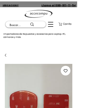
Llama al 099-911-11-54
UBICACION Y
CONTACTO
Carrito
Importadores de Repuestos y Accesorios para Laptop. PC,
cámaras y más.