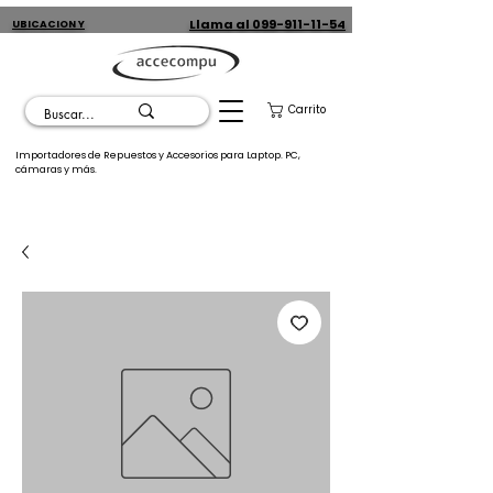
Llama al 099-911-11-54
UBICACION Y
CONTACTO
Carrito
Importadores de Repuestos y Accesorios para Laptop. PC,
cámaras y más.