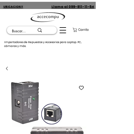
Llama al 099-911-11-54
UBICACION Y
CONTACTO
Carrito
Importadores de Repuestos y Accesorios para Laptop. PC,
cámaras y más.