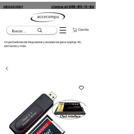
Llama al 099-911-11-54
UBICACION Y
CONTACTO
Carrito
Importadores de Repuestos y Accesorios para Laptop. PC,
cámaras y más.