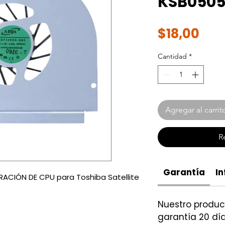
KSB050
Pre
$18,00
Cantidad
*
Agregar al carrit
R
Garantía
In
RACIÓN DE CPU para Toshiba Satellite
Nuestro produ
garantía 20 día