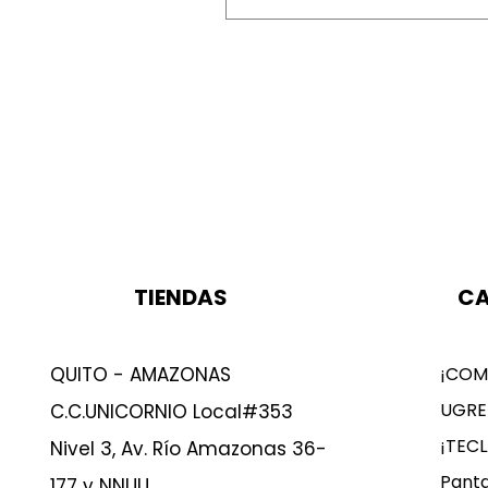
TIENDAS
CA
QUITO - AMAZONAS
¡COM
UGRE
C.C.UNICORNIO Local#353
¡TEC
Nivel 3, Av. Río Amazonas 36-
Panta
177 y NNUU.