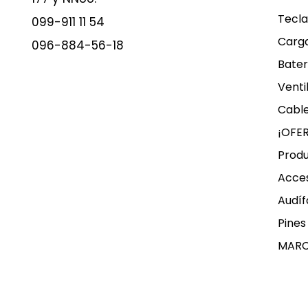
Tecla
099-911 11 54
Carg
096-884-56-18
Bater
Venti
Cable
¡OFE
Produ
Acces
Audíf
Pines
MAR