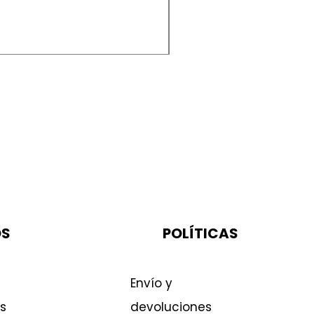
Ventilador Fan Coole
Precio
$19,00
OS
POLÍTICAS
Envío y
s
devoluciones