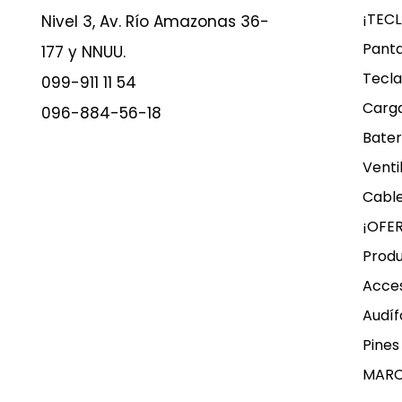
¡TEC
Nivel 3, Av. Río Amazonas 36-
Panta
177 y NNUU.
Tecla
099-911 11 54
Carg
096-884-56-18
Bater
Venti
Cable
¡OFE
Produ
Acces
Audíf
Pines
MAR