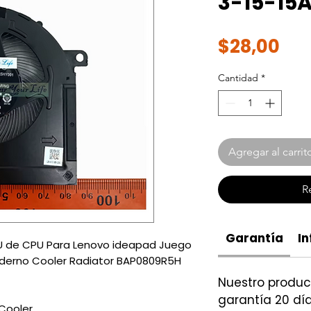
3-15-15
Pre
$28,00
Cantidad
*
Agregar al carrit
R
Garantía
In
PU de CPU Para Lenovo ideapad Juego
derno Cooler Radiator BAP0809R5H
Nuestro produ
garantía 20 día
Cooler