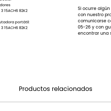
adores
Si ocurre algún
 3 15ACH6 82K2
con nuestro p
comunicarse co
adora portátil:
05-26 y con gu
 3 15ACH6 82K2
encontrar una 
Productos relacionados