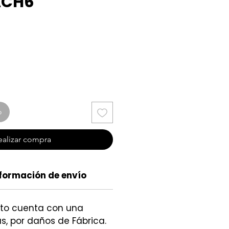
ACH6
cio
o
ealizar compra
formación de envío
cto cuenta con una
s, por daños de Fábrica.