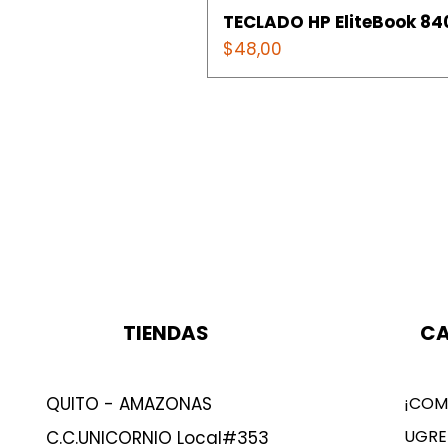
TECLADO HP EliteBook 840
Precio
$48,00
TIENDAS
CA
QUITO - AMAZONAS
¡COM
UGRE
C.C.UNICORNIO Local#353