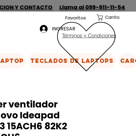
CION Y CONTACTO
Llama al 099-911-11-54
Carrito
Favoritos
INGRESAR
Términos y Condiciones
Laptop
Teclados de laptops
Car
er ventilador
novo Ideapad
3 15ACH6 82K2