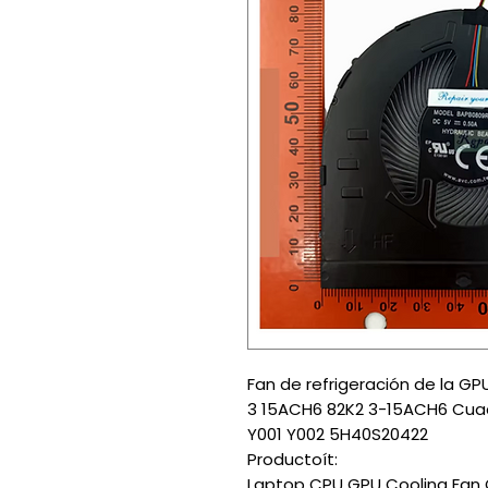
Fan de refrigeración de la G
3 15ACH6 82K2 3-15ACH6 Cua
Y001 Y002 5H40S20422
Productoít:
Laptop CPU GPU Cooling Fan 