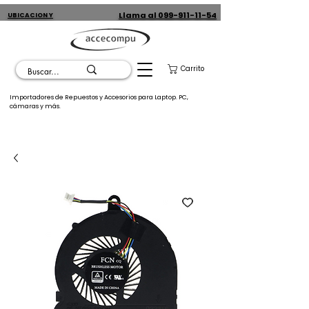
Llama al 099-911-11-54
UBICACION Y
CONTACTO
Carrito
Importadores de Repuestos y Accesorios para Laptop. PC,
cámaras y más.