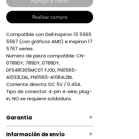
Agregar al carrito
Realizar compra
Compatible con Dell Inspiron 15 5565
5567 (con gráficos AMD) e Inspiron 17
5767 series.
Número de pieza compatible: CN-
0789DY, 789DY, 0789DY,
DFS481305MC0T FJ0D, FN0565-
A1033L2AL, FN0565-A1084L2BL.
Corriente directa: DC 5V / 0.45A.
Tipo de conector: 4-pin 4-wire, plug-
in, NO se requiere soldadura.
Garantía
Nuestro producto cuenta con u
Información de envío
na garantía 20 días, por daños