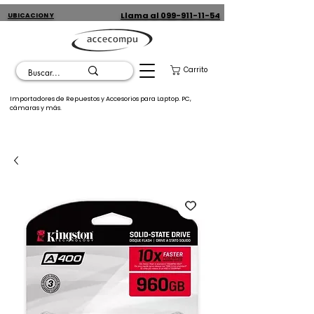
Llama al 099-911-11-54
UBICACION Y
CONTACTO
Carrito
Importadores de Repuestos y Accesorios para Laptop. PC,
cámaras y más.