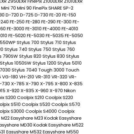
EXR Z950EXR FinePix Z1000EXR Z1010EXR
 Mini 70 Mini 90 FinePix SHARE SP-2
0 D-720 D-725 D-730 FE-20 FE-150
-240 FE-250 FE-280 FE-290 FE-300 FE-
360 FE-3000 FE-3010 FE-4000 FE-4010
5010 FE-5020 FE-5030 FE-5035 FE-5050
550WP Stylus 700 Stylus 710 Stylus
 Stylus 740 Stylus 750 Stylus 760
s 790SW Stylus 820 Stylus 830 Stylus
Stylus 1050SW Stylus 1200 Stylus 5010
s 7030 Stylus 7040 Tough 3000 Touch
 VG-180 VH-210 VR-310 VR-320 VR-
-730 X-785 X-790 X-795 X-800 X-835
15 X-920 X-935 X-960 X-970 Nikon
ix S200 Coolpix S210 Coolpix S220
olpix S510 Coolpix S520 Coolpix S570
olpix S3000 Coolpix S4000 Coolpix
 M22 Easyshare M23 Kodak Easyshare
Easyshare MD30 Kodak Easyshare M522
531 Easyshare M532 Easyshare M550