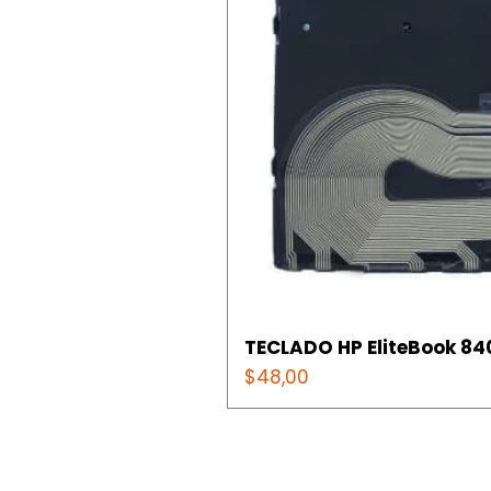
TECLADO HP EliteBook 840
Precio
$48,00