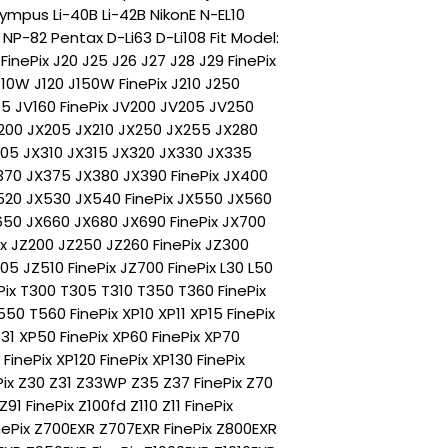
mpus Li-40B Li-42B NikonE N-EL10
P-82 Pentax D-Li63 D-Li108 Fit Model:
d FinePix J20 J25 J26 J27 J28 J29 FinePix
110W J120 J150W FinePix J210 J250
55 JV160 FinePix JV200 JV205 JV250
200 JX205 JX210 JX250 JX255 JX280
305 JX310 JX315 JX320 JX330 JX335
370 JX375 JX380 JX390 FinePix JX400
520 JX530 JX540 FinePix JX550 JX560
650 JX660 JX680 JX690 FinePix JX700
Pix JZ200 JZ250 JZ260 FinePix JZ300
05 JZ510 FinePix JZ700 FinePix L30 L50
ePix T300 T305 T310 T350 T360 FinePix
50 T560 FinePix XP10 XP11 XP15 FinePix
31 XP50 FinePix XP60 FinePix XP70
FinePix XP120 FinePix XP130 FinePix
ePix Z30 Z31 Z33WP Z35 Z37 FinePix Z70
Z91 FinePix Z100fd Z110 Z11 FinePix
nePix Z700EXR Z707EXR FinePix Z800EXR