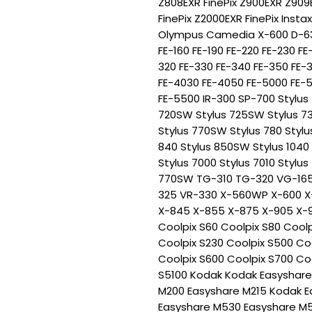
Z808EXR FinePix Z900EXR Z909
FinePix Z2000EXR FinePix Instax
Olympus Camedia X-600 D-63
FE-160 FE-190 FE-220 FE-230 FE
320 FE-330 FE-340 FE-350 FE-
FE-4030 FE-4050 FE-5000 FE-
FE-5500 IR-300 SP-700 Stylus 
720SW Stylus 725SW Stylus 730
Stylus 770SW Stylus 780 Stylu
840 Stylus 850SW Stylus 1040 
Stylus 7000 Stylus 7010 Stylu
770SW TG-310 TG-320 VG-165
325 VR-330 X-560WP X-600 X
X-845 X-855 X-875 X-905 X-9
Coolpix S60 Coolpix S80 Coolp
Coolpix S230 Coolpix S500 Co
Coolpix S600 Coolpix S700 Co
S5100 Kodak Kodak Easyshare
M200 Easyshare M215 Kodak 
Easyshare M530 Easyshare M