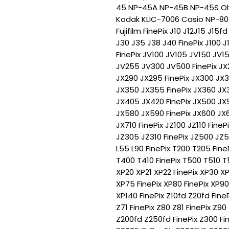
45 NP-45A NP-45B NP-45S Oly
Kodak KLIC-7006 Casio NP-80 N
Fujifilm FinePix J10 J12J15 J15f
J30 J35 J38 J40 FinePix J100 J
FinePix JV100 JV105 JV150 JV1
JV255 JV300 JV500 FinePix JX
JX290 JX295 FinePix JX300 JX
JX350 JX355 FinePix JX360 JX
JX405 JX420 FinePix JX500 JX
JX580 JX590 FinePix JX600 JX
JX710 FinePix JZ100 JZ110 Fine
JZ305 JZ310 FinePix JZ500 JZ5
L55 L90 FinePix T200 T205 Fin
T400 T410 FinePix T500 T510 T5
XP20 XP21 XP22 FinePix XP30 XP
XP75 FinePix XP80 FinePix XP90 
XP140 FinePix Z10fd Z20fd Fin
Z71 FinePix Z80 Z81 FinePix Z90 
Z200fd Z250fd FinePix Z300 Fi