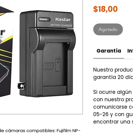
Pre
$18,00
Agotado
Garantía
In
Nuestro produ
garantía 20 día
Si ocurre algún
con nuestro p
comunicarse co
05-26 y con gu
encontrar una 
e cámaras compatibles: Fujifilm NP-