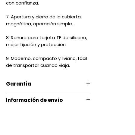
con confianza.
7. Apertura y cierre de la cubierta
magnética, operación simple.
8. Ranura para tarjeta TF de silicona,
mejor fijación y protección
9. Moderno, compacto y liviano, fácil
de transportar cuando viaja.
Garantía
Nuestro producto cuenta con u
Información de envío
na garantía 20 días, por daños
de Fábrica.
Contamos con envíos a todo el
país a través de servientrega
Si ocurre algún tipo de
inconveniente con nuestro
Quito entrega Servientrega