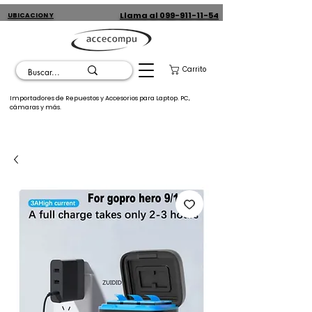
Llama al 099-911-11-54
UBICACION Y
CONTACTO
Carrito
Importadores de Repuestos y Accesorios para Laptop. PC,
cámaras y más.