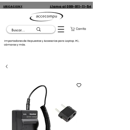
Llama al 099-911-11-54
UBICACION Y
CONTACTO
Carrito
Importadores de Repuestos y Accesorios para Laptop. PC,
cámaras y más.