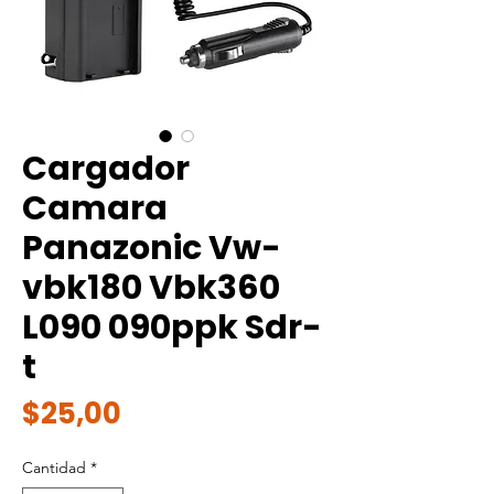
Cargador
Camara
Panazonic Vw-
vbk180 Vbk360
L090 090ppk Sdr-
t
Precio
$25,00
Cantidad
*