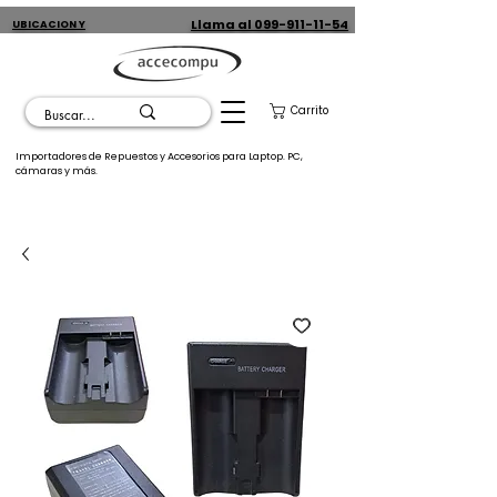
Llama al 099-911-11-54
UBICACION Y
CONTACTO
Carrito
Importadores de Repuestos y Accesorios para Laptop. PC,
cámaras y más.