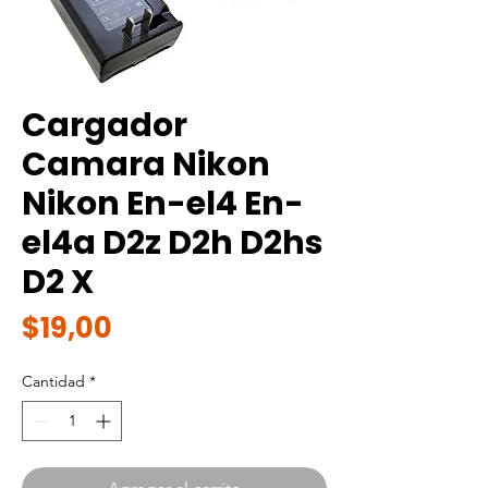
Cargador
Camara Nikon
Nikon En-el4 En-
el4a D2z D2h D2hs
D2 X
Precio
$19,00
Cantidad
*