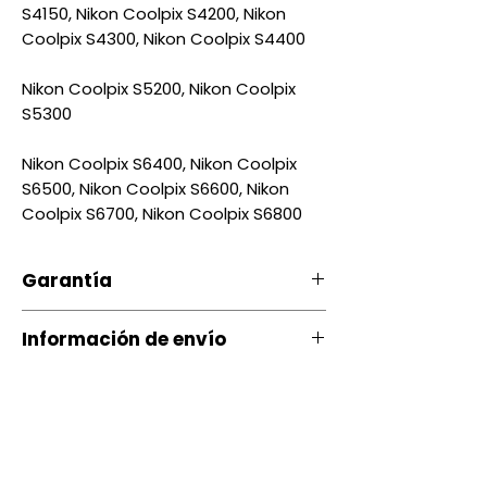
S4150, Nikon Coolpix S4200, Nikon
Coolpix S4300, Nikon Coolpix S4400
Nikon Coolpix S5200, Nikon Coolpix
S5300
Nikon Coolpix S6400, Nikon Coolpix
S6500, Nikon Coolpix S6600, Nikon
Coolpix S6700, Nikon Coolpix S6800
Garantía
Nuestro producto cuenta con u
Información de envío
na garantía 20 días, por daños
de Fábrica.
Contamos con envíos a todo el
país a través de servientrega
Si ocurre algún tipo de
inconveniente con nuestro
Quito entrega Servientrega
producto puede comunicarse