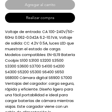
Agregar al carrito
Realizar compra
Voltaje de entrada: CA 100-240V/50-
60Hz 0.062-0.042A 6.2-10.1VA; Voltaje
de salida: CC 4.2V 0.5A, luces LED que
muestran el estado de carga.
Modelos compatibles: EN-EL19 Batería
Coolpix S100 S3100 S3200 S3500
S3300 S3600 S3700 S4100 S4200
S4300 S5200 S5300 S6400 S650
S68000 Cámara digital S6900 S7000
Ventajas del cargador: carga segura,
rápida y eficiente. Diseño ligero para
una fácil portabilidad e ideal para
cargar baterías de cámara mientras
viajas. Este cargador viene con un