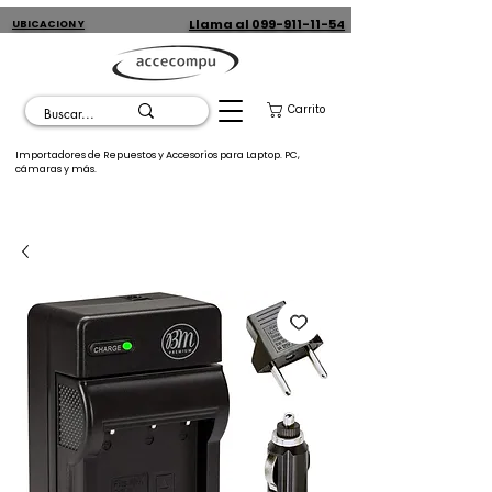
Llama al 099-911-11-54
UBICACION Y
CONTACTO
Carrito
Importadores de Repuestos y Accesorios para Laptop. PC,
cámaras y más.